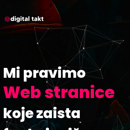
Mi
pravimo
W
e
b
s
t
r
a
n
i
c
e
koje zaista