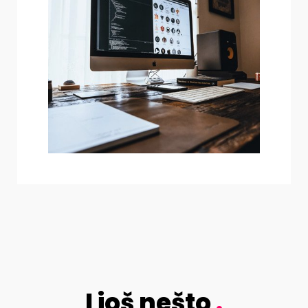
I još nešto
.