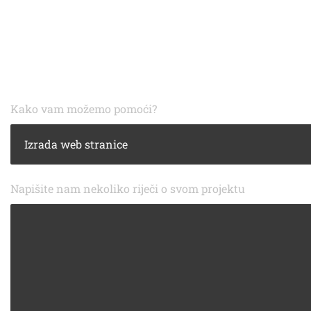
Kako vam možemo pomoći?
Napišite nam nekoliko riječi o svom projektu